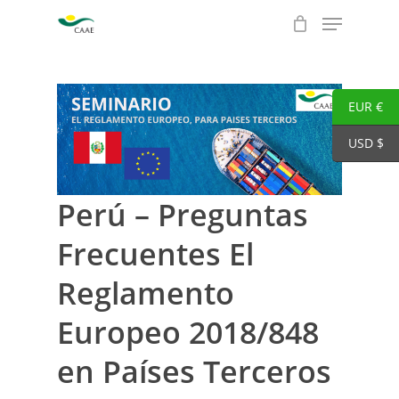
Skip
Menu
to
Close
main
Menu
content
EUR €
USD $
Perú – Preguntas
Frecuentes El
Reglamento
Europeo 2018/848
en Países Terceros