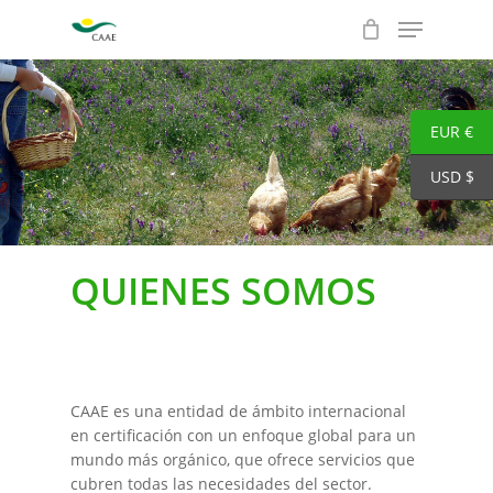
Skip
Menu
to
Close
main
Menu
content
EUR €
USD $
QUIENES SOMOS
CAAE es una entidad de ámbito internacional
en certificación con un enfoque global para un
mundo más orgánico, que ofrece servicios que
cubren todas las necesidades del sector.